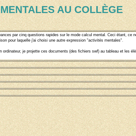
S MENTALES AU COLLÈGE
ances par cinq questions rapides sur le mode calcul mental. Ceci étant, ce n
ison pour laquelle j'ai choisi une autre expression "activités mentales".
n ordinateur, je projette ces documents (des fichiers swf) au tableau et les é