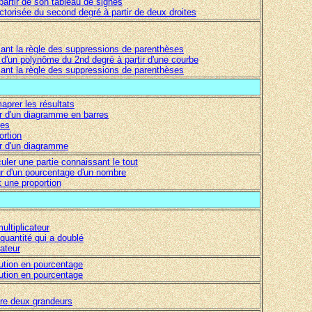
 partir de son tableau de signes
ctorisée du second degré à partir de deux droites
isant la règle des suppressions de parenthèses
e d'un polynôme du 2nd degré à partir d'une courbe
isant la règle des suppressions de parenthèses
aprer les résultats
ir d'un diagramme en barres
ges
ortion
ir d'un diagramme
culer une partie connaissant le tout
ur d'un pourcentage d'un nombre
t une proportion
multiplicateur
 quantité qui a doublé
cateur
lution en pourcentage
lution en pourcentage
ntre deux grandeurs