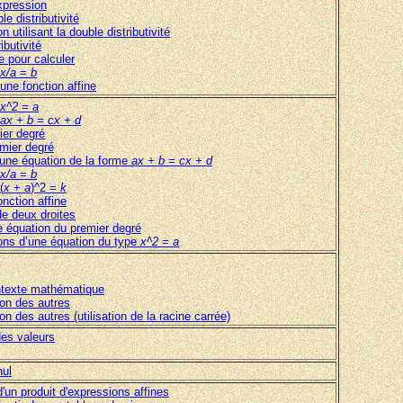
xpression
e distributivité
utilisant la double distributivité
ibutivité
e pour calculer
x/a
=
b
 une fonction affine
x^2 = a
ax + b = cx + d
ier degré
emier degré
 une équation de la forme
ax + b = cx + d
x/a
=
b
(
x
+
a
)^2 =
k
nction affine
 de deux droites
 équation du premier degré
ions d’une équation du type
x^2 = a
ontexte mathématique
ion des autres
n des autres (utilisation de la racine carrée)
des valeurs
nul
d'un produit d'expressions affines