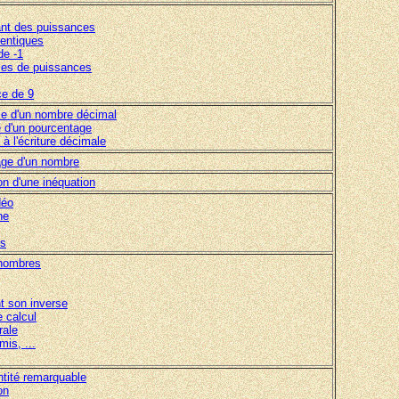
ant des puissances
dentiques
de -1
nces de puissances
ce de 9
rme d'un nombre décimal
e d'un pourcentage
 à l'écriture décimale
age d'un nombre
ion d'une inéquation
déo
ne
es
 nombres
t son inverse
 calcul
rale
mis, ...
ntité remarquable
on