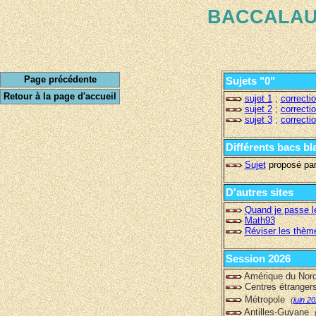
BACCALA
Page précédente
Sujets "0"
Retour à la page d'accueil
sujet 1
;
correcti
sujet 2
;
correcti
sujet 3
;
correcti
Différents bacs bl
Sujet
proposé par
D'autres sites
Quand je passe l
Math93
Réviser les thè
Session 2026
Amérique du No
Centres étrange
Métropole
(
juin 2
Antilles-Guyane