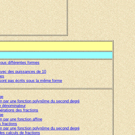
ous différentes formes
avec des puissances de 10
ges
sont pas écrits sous la même forme
ge
ion par une fonction polynôme du second degré
e dénominateur
opérations des fractions
ge
on par une fonction affine
 fractions
ion par une fonction polynôme du second degré
des calculs de fractions