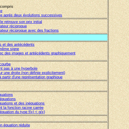
i compris
le
ale après deux évolutions successives
le retrouve son prix initial
cateur réciproque
icateur réciproque avec des fractions
s et des antécédents
 même signe
avec des images et antécédents graphiquement
 courbe
ant pas à une hyperbole
ur une droite (non définie explicitement)
à partir d'une représentation graphique
quations
équations
uations et des inéquations
t la fonction racine carrée
quation du type f(x) < g(x)
on équation réduite