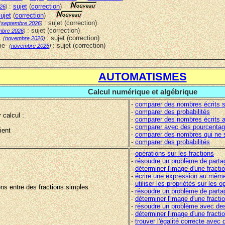
:
sujet
(
correction
)
026
)
ujet
(
correction
)
: sujet (correction)
(
septembre
2026
)
: sujet (correction)
mbre
2026
)
d
: sujet (correction)
(
novembre
2026
)
nie
: sujet (correction)
(
nov
embre
2026
)
AUTOMATISMES
Calcul numérique et algébrique
-
comparer des nombres écrits s
-
comparer des probabilités
calcul :
-
comparer des nombres écrits 
-
comparer avec des pourcenta
ient
-
comparer des nombres qui ne 
-
comparer des probabilités
-
opérations sur les fractions
-
résoudre un problème de parta
-
déterminer l'image d'une fract
-
écrire une expression au mêm
-
utiliser les propriétés sur les 
ns entre des fractions simples
-
résoudre un problème de parta
-
déterminer l'image d'une fracti
-
résoudre un problème avec des
-
déterminer l'image d'une fract
-
trouver l'égalité correcte avec 