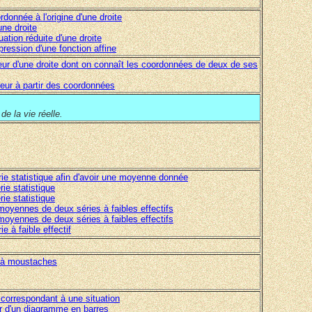
'ordonnée à l'origine d'une droite
une droite
uation réduite d'une droite
pression d'une fonction affine
cteur d'une droite dont on connaît les coordonnées de deux de ses
teur à partir des coordonnées
e la vie réelle.
rie statistique afin d'avoir une moyenne donnée
ie statistique
ie statistique
oyennes de deux séries à faibles effectifs
oyennes de deux séries à faibles effectifs
e à faible effectif
e à moustaches
 correspondant à une situation
ir d'un diagramme en barres