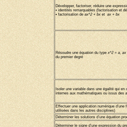
Développer, factoriser, réduire une expressi
• identités remarquables (factorisation et 
• factorisation de
ax^2 + bx
et
ax + bx
Résoudre une équation du type
x^2 = a, ax
du premier degré
Isoler une variable dans une égalité qui e
internes aux mathématiques ou issus des au
Effectuer une application numérique d’une 
utilisées dans les autres disciplines)
Déterminer les solutions d’une équation prod
Déterminer le signe d’une expression du pr