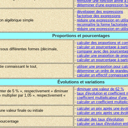
-
retrouver une fonction affine à
-
déterminer d’une expression fa
-
développer des expressions
-
factoriser des expressions
ion algébrique simple
-
réduire une expression en util
-
reconnaître la forme factorisé
-
réduire une expression en util
Proportions et pourcentages
-
calculer des proportions et com
-
calculer un pourcentage à part
n sous différentes formes (décimale,
-
comparer avec des pourcenta
-
calculer une proportion de prop
-
calculer un pourcentage à part
tie connaissant le tout,
-
utiliser une proportion pour cal
-
déterminer un ordre de grande
-
calculer un effectif connaissan
Évolutions et variations
-
diminuer une valeur de 62 %
nter de 5 % », respectivement « diminuer
-
taux d'évolution et coefficient 
« multiplier par 1,05 », respectivement «
-
coefficient multiplicateur d'une
-
calculer un coefficient multipli
-
calculer un prix après une évo
ne valeur finale ou initiale
-
calculer un prix après une évo
-
calculer des taux d'évolution
 pourcentage
-
calculer un taux d'évolution e