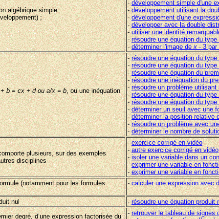
-
développement simple d'une e
on algébrique simple :
-
développement utilisant la doubl
développement) ;
-
développement d'une expression 
-
développer avec la double distr
-
utiliser une identité remarquabl
-
résoudre une équation du type
-
déterminer l'image de
x
- 3 par
-
résoudre une équation du type
-
résoudre une équation du type
-
résoudre une équation du prem
-
résoudre une inéquation du pr
-
résoudre un problème utilisant
 + b = cx + d ou a/x = b
, ou une inéquation
-
résoudre une équation du type
-
résoudre une équation du type 
-
déterminer un seuil avec une fo
-
déterminer la position relative
-
résoudre un problème avec une
-
déterminer le nombre de solut
-
exercice corrigé en vidéo
-
autre exercice corrigé en vidéo
n comporte plusieurs, sur des exemples
-
isoler une variable dans un c
tres disciplines
-
exprimer une variable en fonct
-
exprimer une variable en fonctio
formule (notamment pour les formules
-
calculer une expression avec 
uit nul
-
résoudre une équation produit 
-
retrouver le tableau de signes 
emier degré, d’une expression factorisée du