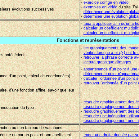
-
exercice corrigé en vidéo
-
exemples en vidéo
du site J'a
lusieurs évolutions successives
-
déterminer une évolution globa
-
déterminer une évolution glob
-
taux à appliquer afin qu'un artic
-
calculer un coefficient multipli
-
calculer un coefficient multipl
Fonctions et représentations
-
lire graphiquements des image
-
vérifier lorsque
x
et
f(x)
ont le
es antécédents
-
retrouver la phrase correcte 
-
lecture graphique d'images
-
appartenance d'un point à une
-
déterminer le point n'apparten
ance d’un point, calcul de coordonnées)
-
calculer l'ordonnée d'un point s
-
retrouver l'ordonnée d'un point 
ire, d’une fonction affine, savoir que leur
-
résoudre graphiquement des é
-
résoudre graphiquement des in
inéquation du type :
-
résoudre graphiquement des éq
-
résoudre une inéquation utilisan
-
résoudre graphiquement une iné
nction ou son tableau de variations
duite ou par un point et son coefficient
-
tracer une droite donnée par s