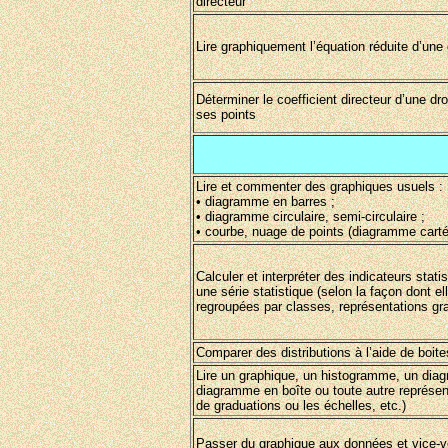
directeur
Lire graphiquement l’équation réduite d’une 
Déterminer le coefficient directeur d’une dr
ses points
Lire et commenter des graphiques usuels :
• diagramme en barres ;
• diagramme circulaire, semi-circulaire ;
• courbe, nuage de points (diagramme carté
Calculer et interpréter des indicateurs stat
une série statistique (selon la façon dont 
regroupées par classes, représentations gr
Comparer des distributions à l’aide de boi
Lire un graphique, un histogramme, un diag
diagramme en boîte ou toute autre représenta
de graduations ou les échelles, etc.)
Passer du graphique aux données et vice-v