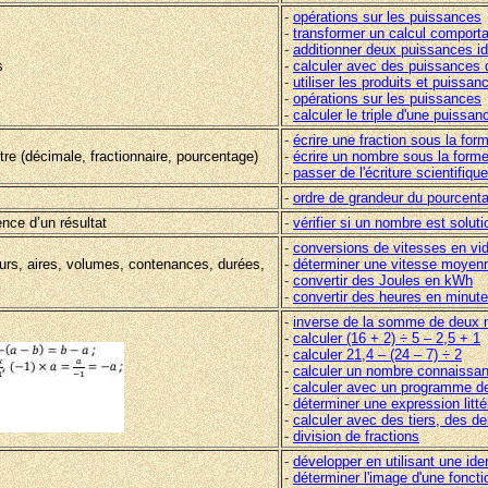
-
opérations sur les puissances
-
transformer un calcul comport
-
additionner deux puissances i
s
-
calculer avec des puissances 
-
utiliser les produits et puissa
-
opérations sur les puissances
-
calculer le triple d'une puissan
-
écrire une fraction sous la fo
re (décimale, fractionnaire, pourcentage)
-
écrire un nombre sous la form
-
passer de l'écriture scientifique
-
ordre de grandeur du pourcent
nce d’un résultat
-
vérifier si un nombre est solut
-
conversions de vitesses
en vi
eurs, aires, volumes, contenances, durées,
-
déterminer une vitesse moyen
-
convertir des Joules en kWh
-
convertir des heures en minut
-
inverse de la somme de deux
-
calculer (16 + 2) ÷ 5 – 2,5 + 1
-
calculer 21,4 – (24 – 7) ÷ 2
-
calculer un nombre connaissan
-
calculer avec un programme de
-
déterminer une expression litté
-
calculer avec des tiers, des de
-
division de fractions
-
développer en utilisant une ide
-
déterminer l'image d'une foncti