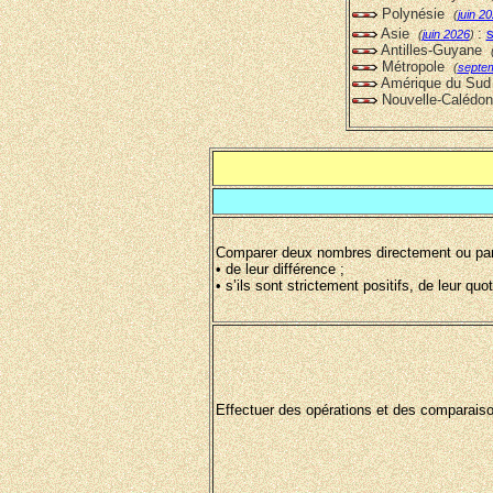
Polynésie
(
juin 2
Asie
:
s
(
juin 2026
)
Antilles-Guyane
Métropole
(
septe
Amérique du Su
Nouvelle-Calédo
Comparer deux nombres directement ou par 
• de leur différence ;
• s’ils sont strictement positifs, de leur quot
Effectuer des opérations et des comparaiso