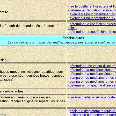
-
lire le coefficient directeur et l
-
déterminer l'équation réduite d'
droite
-
exerciseur pour déterminer l'éq
-
exerciseur pour déterminer l'ex
-
déterminer le coefficient dire
oite à partir des coordonnées de deux de
points
-
déterminer un coefficient direc
Statistiques
Les contextes sont issus des mathématiques, des autres disciplines ou d
sien).
-
déterminer une valeur d'une sé
-
déterminer la médiane d'une sér
istiques (moyenne, médiane, quartiles) pour
-
déterminer la médiane d'une sér
elle est présentée : données brutes, données
-
comparer les médianes et les m
aphiques)
-
comparer les médianes et les m
-
déterminer un quartile d'une séri
tes à moustaches
ramme en barres ou circulaire, un
-
lire une médiane sur une boît
tion (repérer l’origine du repère, les unités
-
choisir le diagramme circulaire
ersa
-
calculer un pourcentage à part