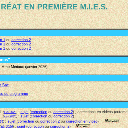
UR
É
AT EN PREMIÈRE M.I.E.S.
on 1
ou
correction 2
on 1
ou
correction 2
on 1
ou
correction 2
ancs"
 Mme Mériaux (janvier 2026)
e Bac
mes du programme
rd
:
sujet
(
correction
ou
correction 2
) , corrections en vidéos (autom
(
juin 2026
)
rs
:
sujet
(
correction
ou
correction 2
)
(
juin 2026
)
:
sujet
(
correction
ou
correction 2
ou
correction en vidéo
)
026
)
:
sujet
(
correction
ou
correction 2
)
(
juin 2026
)