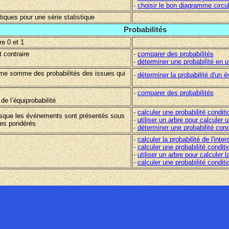
-
choisir le bon diagramme circul
stiques pour une série statistique
Probabilités
re 0 et 1
t contraire
-
comparer des probabilités
-
déterminer une probabilité en u
mme somme des probabilités des issues qui
-
déterminer la probabilité d'u
-
comparer des probabilités
de l’équiprobabilité
-
calculer une probabilité conditi
lorsque les événements sont présentés sous
-
utiliser un arbre pour calculer u
bres pondérés
-
déterminer une probabilité cond
-
calculer la probabilité de l'in
-
calculer une probabilité conditi
-
utiliser un arbre pour calculer 
-
calculer une probabilité conditi