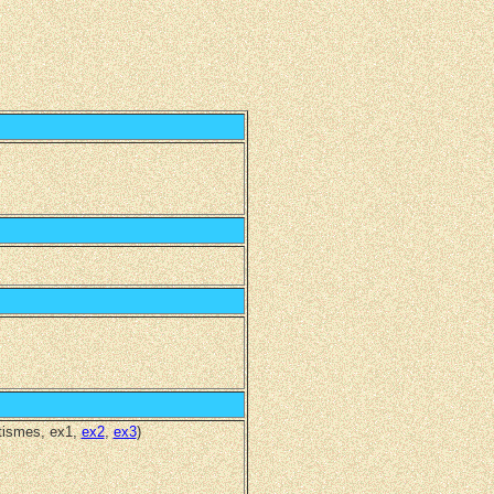
atismes, ex1,
ex2
,
ex3
)